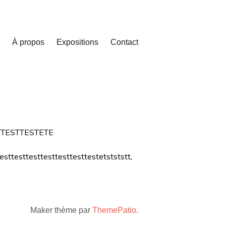
À propos
Expositions
Contact
TTESTTESTETE
testtesttesttesttesttestetstststt,
Maker thème par
ThemePatio
.