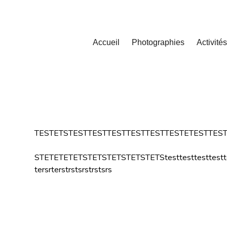
Accueil
Photographies
Activités
TESTETSTESTTESTTESTTESTTESTTESTETESTTES
STETETETETSTETSTETSTETSTETStesttesttesttesttest
tersrterstrstsrstrstsrs