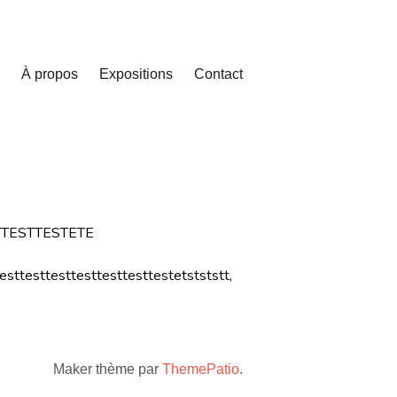
À propos
Expositions
Contact
TTESTTESTETE
testtesttesttesttesttestetstststt,
Maker thème par
ThemePatio
.