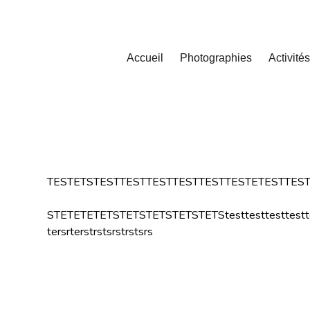
Accueil
Photographies
Activités
TESTETSTESTTESTTESTTESTTESTTESTETESTTES
STETETETETSTETSTETSTETSTETStesttesttesttesttest
tersrterstrstsrstrstsrs