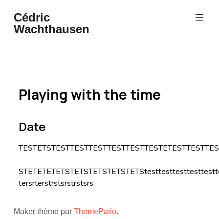
Cédric
Wachthausen
Playing with the time
Date
TESTETSTESTTESTTESTTESTTESTTESTETESTTESTTE
STETETETETSTETSTETSTETSTETStesttesttesttesttesttest
tersrterstrstsrstrstsrs
Maker thème par
ThemePatio
.